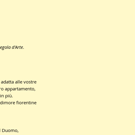
egola d’Arte
.
adatta alle vostre
ero appartamento,
in più.
e dimore fiorentine
al Duomo,