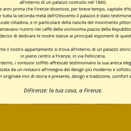
all’interno di un palazzo costruito nel 1860,
 anni prima che Firenze divenisse, per breve tempo, capitale d’Ita
r tutta la seconda metà dell’Ottocento il palazzo è stato testimon
turale cittadina, e in particolare della nascita del movimento pittor
amavano riunirsi nei caffè della vicinissima piazza della Repubbli
ciso di dedicare le nostre stanze ai principali esponenti di questa
he il nostro appartamento si trova all’interno di un palazzo stori
in pieno centro a Firenze, in via Pellicceria.
nterno, i sontuosi soffitti affrescati testimoniano la sua antica ele
zzata da un restauro all’insegna del design più moderno e sofistic
 un originale mix di storia e presente, design e tradizione, comfort
DiFirenze: la tua casa, a Firenze.