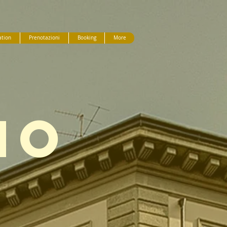
tion
Prenotazioni
Booking
More
MO