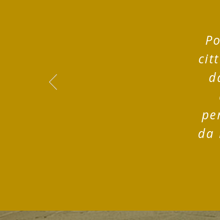
Po
cit
d
pe
da 