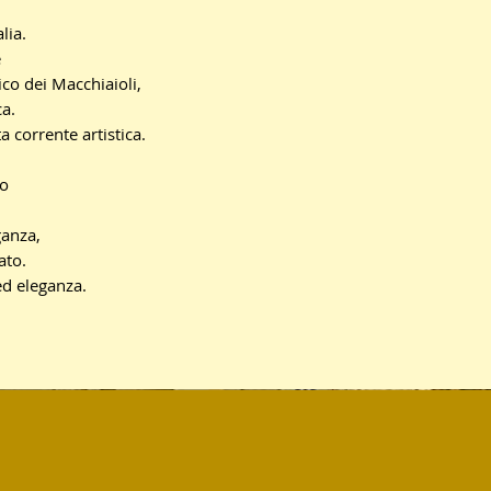
lia.
e
ico dei Macchiaioli,
ca.
 corrente artistica.
co
ganza,
ato.
 ed eleganza.