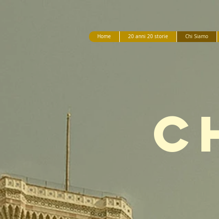
Home
20 anni 20 storie
Chi Siamo
C