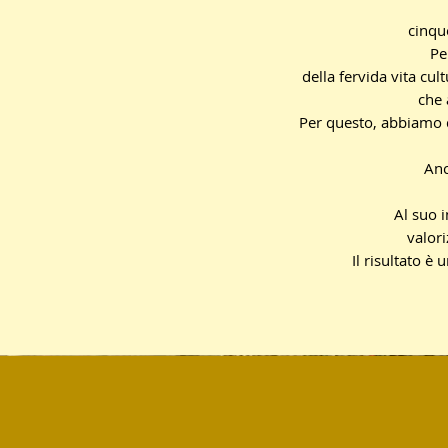
cinque
Pe
della fervida vita cul
che 
Per questo, abbiamo de
Anc
Al suo i
valori
Il risultato è