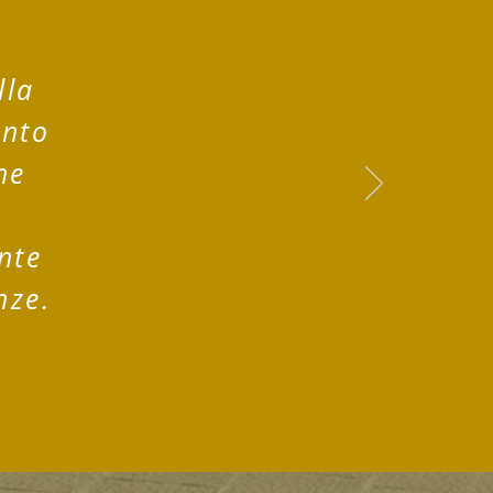
lla
into
ne
e
nte
nze.