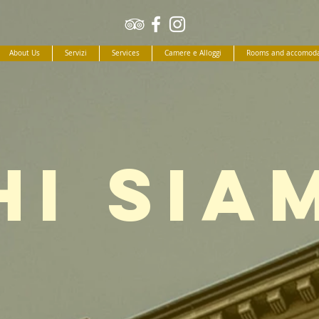
About Us
Servizi
Services
Camere e Alloggi
Rooms and accomoda
HI SIA